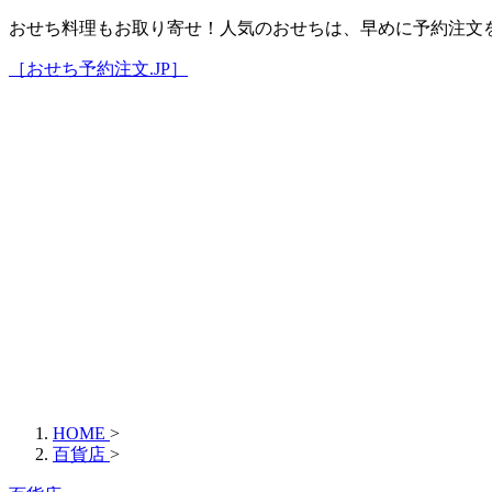
おせち料理もお取り寄せ！人気のおせちは、早めに予約注文
［おせち予約注文.JP］
HOME
>
百貨店
>