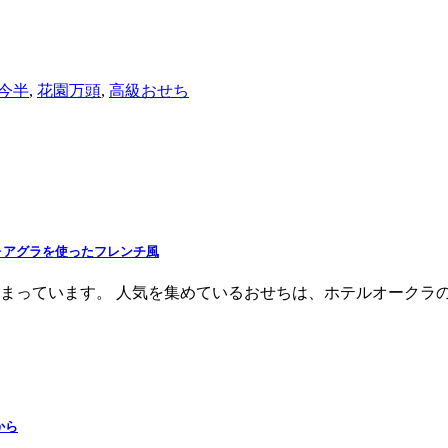
今半
,
花園万頭
,
高級おせち
ォアグラを使ったフレンチ風
始まっています。 人気を集めているおせちは、ホテルオークラ
から