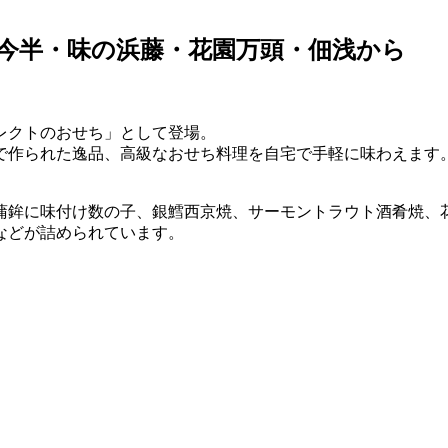
草今半・味の浜藤・花園万頭・佃浅から
レクトのおせち」として登場。
で作られた逸品、高級なおせち料理を自宅で手軽に味わえます
蒲鉾に味付け数の子、銀鱈西京焼、サーモントラウト酒肴焼、
などが詰められています。