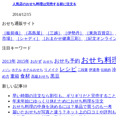
人気店のおせち料理は完売する前に注文を
2014/12/15
おせち通販サイト
［板前魂］
［高島屋］
［三越］
［伊勢丹］
［東急百貨店］
市場］
［シャディ］
［おまかせ健康三彩］
［紀文オンライ
注目キーワード
おせち料
おせち予約
2013年
2015年
おかず
おせち
レシピ
リメイク
伊達巻
ホテル
ホテルおせち
二段重
伝統的
メゾン
食材
黒豆
重箱
め方
高級おせち
新しい記事10
早い時期の注文なら割引も。ギリギリだと完売すること
年末年始にゆっくり休むためにおせち料理を注文
おせち料理の中身を決めるには？単品で買うのも一考
届いたおせちが写真と違う？ネット上の口コミや評判も