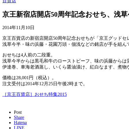
百貨店
京王新宿店開店50周年記念おせち、浅
2014年11月10日
京王百貨店の新宿店開店50周年記念おせちが「京王グッドセ
浅草今半・味の浜藤・花園万頭・佃浅などの銘店が手を組ん
おせちは4人前の二段重。
浅草今半からは黒毛和牛のローストビーフ、味の浜藤からは
伊達巻、車海老酒蒸し、いくら醤油漬け、紅白なます、煮物
価格は28,001円（税込）。
注文受付は2014年12月25日午後2時まで。
［京王百貨店］おせち特集2015
Post
Share
Hatena
LINE