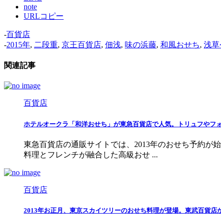
note
URLコピー
-
百貨店
-
2015年
,
二段重
,
京王百貨店
,
佃浅
,
味の浜藤
,
和風おせち
,
浅草
関連記事
百貨店
ホテルオークラ「和洋おせち」が東急百貨店で人気。トリュフやフ
東急百貨店の通販サイトでは、2013年のおせち予約が
料理とフレンチが融合した高級おせ ...
百貨店
2013年お正月、東京スカイツリーのおせち料理が登場。東武百貨店