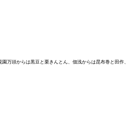
。
花園万頭からは黒豆と栗きんとん、佃浅からは昆布巻と田作、