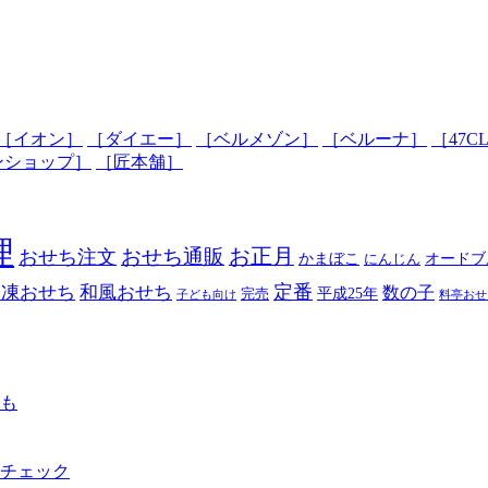
［イオン］
［ダイエー］
［ベルメゾン］
［ベルーナ］
［47C
ンショップ］
［匠本舗］
理
おせち通販
お正月
おせち注文
かまぼこ
オードブ
にんじん
定番
冷凍おせち
和風おせち
数の子
平成25年
完売
子ども向け
料亭おせ
も
チェック