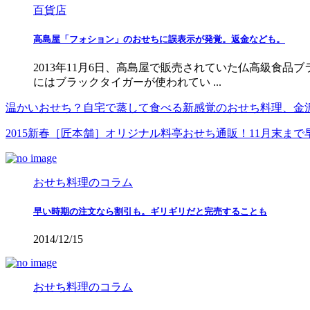
百貨店
高島屋「フォション」のおせちに誤表示が発覚。返金なども。
2013年11月6日、高島屋で販売されていた仏高級食
にはブラックタイガーが使われてい ...
温かいおせち？自宅で蒸して食べる新感覚のおせち料理、金
2015新春［匠本舗］オリジナル料亭おせち通販！11月末まで
おせち料理のコラム
早い時期の注文なら割引も。ギリギリだと完売することも
2014/12/15
おせち料理のコラム