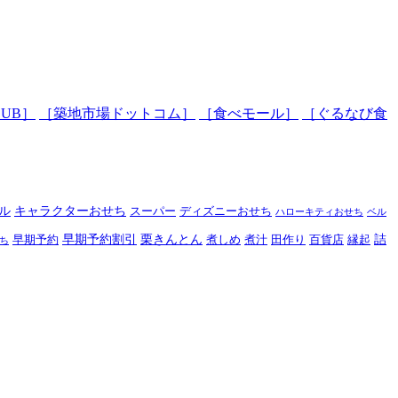
LUB］
［築地市場ドットコム］
［食べモール］
［ぐるなび食
ル
キャラクターおせち
スーパー
ディズニーおせち
ハローキティおせち
ベル
早期予約割引
栗きんとん
詰
早期予約
煮しめ
煮汁
田作り
百貨店
縁起
ち