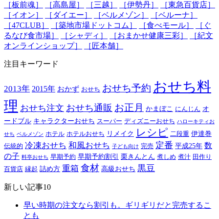
［板前魂］
［高島屋］
［三越］
［伊勢丹］
［東急百貨店］
［イオン］
［ダイエー］
［ベルメゾン］
［ベルーナ］
［47CLUB］
［築地市場ドットコム］
［食べモール］
［ぐ
るなび食市場］
［シャディ］
［おまかせ健康三彩］
［紀文
オンラインショップ］
［匠本舗］
注目キーワード
おせち料
おせち予約
2013年
2015年
おかず
おせち
理
おせち通販
お正月
おせち注文
かまぼこ
オ
にんじん
ードブル
キャラクターおせち
スーパー
ディズニーおせち
ハローキティお
レシピ
リメイク
伊達巻
ホテル
ホテルおせち
二段重
せち
ベルメゾン
定番
冷凍おせち
和風おせち
数
平成25年
伝統的
完売
子ども向け
の子
早期予約割引
栗きんとん
早期予約
煮しめ
煮汁
田作り
料亭おせち
食材
黒豆
重箱
詰め方
高級おせち
百貨店
縁起
新しい記事10
早い時期の注文なら割引も。ギリギリだと完売するこ
とも