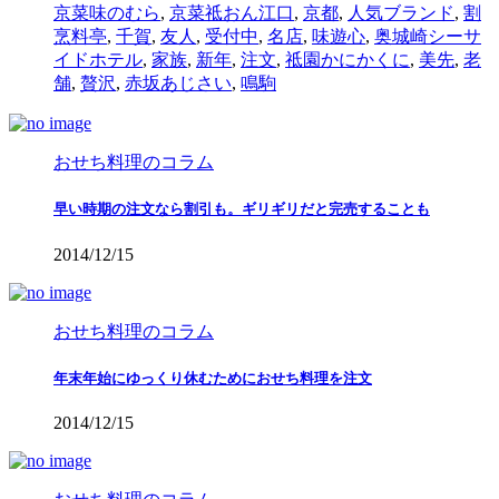
京菜味のむら
,
京菜祗おん江口
,
京都
,
人気ブランド
,
割
烹料亭
,
千賀
,
友人
,
受付中
,
名店
,
味遊心
,
奥城崎シーサ
イドホテル
,
家族
,
新年
,
注文
,
祗園かにかくに
,
美先
,
老
舗
,
贅沢
,
赤坂あじさい
,
鳴駒
おせち料理のコラム
早い時期の注文なら割引も。ギリギリだと完売することも
2014/12/15
おせち料理のコラム
年末年始にゆっくり休むためにおせち料理を注文
2014/12/15