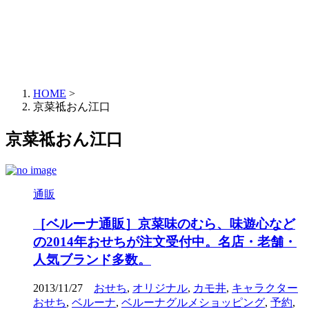
HOME
>
京菜祗おん江口
京菜祗おん江口
通販
［ベルーナ通販］京菜味のむら、味遊心など
の2014年おせちが注文受付中。名店・老舗・
人気ブランド多数。
2013/11/27
おせち
,
オリジナル
,
カモ井
,
キャラクター
おせち
,
ベルーナ
,
ベルーナグルメショッピング
,
予約
,