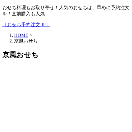
おせち料理もお取り寄せ！人気のおせちは、早めに予約注文
を！直前購入も人気
［おせち予約注文.JP］
HOME
>
京風おせち
京風おせち