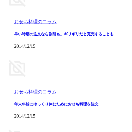
おせち料理のコラム
早い時期の注文なら割引も。ギリギリだと完売することも
2014/12/15
おせち料理のコラム
年末年始にゆっくり休むためにおせち料理を注文
2014/12/15