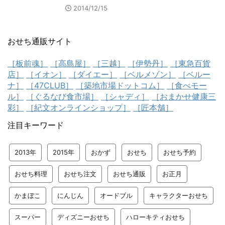
2014/12/15
おせち通販サイト
［板前魂］
［高島屋］
［三越］
［伊勢丹］
［東急百貨
店］
［イオン］
［ダイエー］
［ベルメゾン］
［ベルー
ナ］
［47CLUB］
［築地市場ドットコム］
［食べモー
ル］
［ぐるなび食市場］
［シャディ］
［おまかせ健康三
彩］
［紀文オンラインショップ］
［匠本舗］
注目キーワード
2013年
2015年
おかず
おせち
おせち予約
おせち料理
おせち注文
おせち通販
お正月
かまぼこ
にんじん
オードブル
キャラクターおせち
スーパー
ディズニーおせち
ハローキティおせち