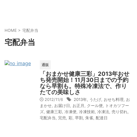
HOME
>
宅配弁当
宅配弁当
通販
「おまかせ健康三彩」2013年おせ
ち発売開始！11月30日までの予約
なら早割も。特殊冷凍法で、作り
たての美味しさ
2012/11/6
2013年
,
うたげ
,
おせち料理
,
お
まかせ
,
お届け日
,
お正月
,
クール便
,
トオカツフー
ズ
,
健康三彩
,
冷凍便
,
冷凍技術
,
冷凍法
,
売り切れ
,
宅配弁当
,
完売
,
彩
,
早割
,
朱雀
,
配達日