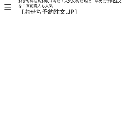
おせち料理もお取り寄せ！人気のおせちは、早めに予約注文
を！直前購入も人気
［おせち予約注文.JP］