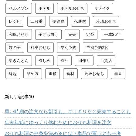
ベルメゾン
ホテル
ホテルおせち
リメイク
レシピ
二段重
伊達巻
伝統的
冷凍おせち
和風おせち
子ども向け
完売
定番
平成25年
数の子
料亭おせち
早期予約
早期予約割引
栗きんとん
煮しめ
煮汁
田作り
百貨店
縁起
詰め方
重箱
食材
高級おせち
黒豆
新しい記事10
早い時期の注文なら割引も。ギリギリだと完売することも
年末年始にゆっくり休むためにおせち料理を注文
おせち料理の中身を決めるには？単品で買うのも一考