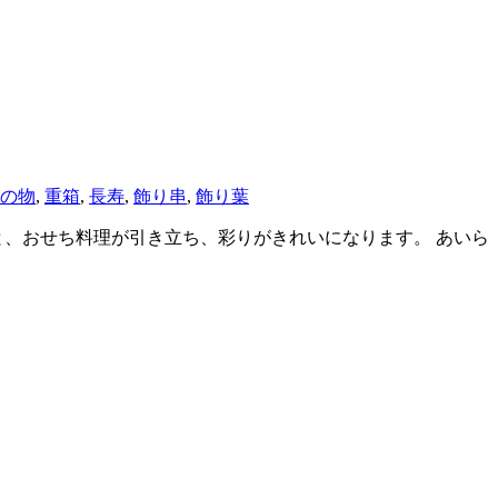
の物
,
重箱
,
長寿
,
飾り串
,
飾り葉
と、おせち料理が引き立ち、彩りがきれいになります。 あいら