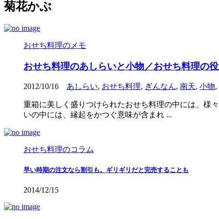
菊花かぶ
おせち料理のメモ
おせち料理のあしらいと小物／おせち料理の役
2012/10/16
あしらい
,
おせち料理
,
ぎんなん
,
南天
,
小物
,
重箱に美しく盛りつけられたおせち料理の中には、様々
いの中には、縁起をかつぐ意味が含まれ ...
おせち料理のコラム
早い時期の注文なら割引も。ギリギリだと完売することも
2014/12/15