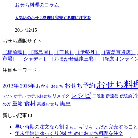
おせち料理のコラム
人気店のおせち料理は完売する前に注文を
2014/12/15
おせち通販サイト
［板前魂］
［高島屋］
［三越］
［伊勢丹］
［東急百貨店］
市場］
［シャディ］
［おまかせ健康三彩］
［紀文オンライ
注目キーワード
おせち料
おせち予約
2013年
2015年
おかず
おせち
レシピ
リメイク
伊達巻
ホテル
ホテルおせち
二段重
伝統的
メゾン
食材
黒豆
重箱
め方
高級おせち
新しい記事10
早い時期の注文なら割引も。ギリギリだと完売すること
年末年始にゆっくり休むためにおせち料理を注文