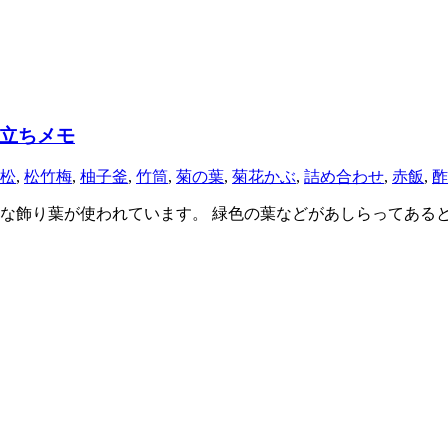
立ちメモ
松
,
松竹梅
,
柚子釜
,
竹筒
,
菊の葉
,
菊花かぶ
,
詰め合わせ
,
赤飯
,
酢
な飾り葉が使われています。 緑色の葉などがあしらってある