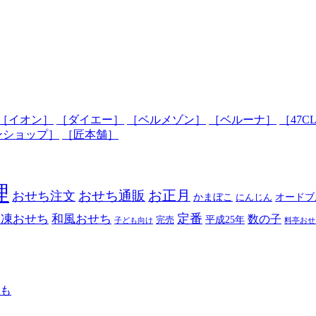
［イオン］
［ダイエー］
［ベルメゾン］
［ベルーナ］
［47C
ンショップ］
［匠本舗］
理
おせち通販
お正月
おせち注文
かまぼこ
オードブ
にんじん
定番
冷凍おせち
和風おせち
数の子
平成25年
完売
子ども向け
料亭おせ
も