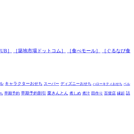
LUB］
［築地市場ドットコム］
［食べモール］
［ぐるなび食
ル
キャラクターおせち
スーパー
ディズニーおせち
ハローキティおせち
ベル
早期予約割引
栗きんとん
詰
早期予約
煮しめ
煮汁
田作り
百貨店
縁起
ち