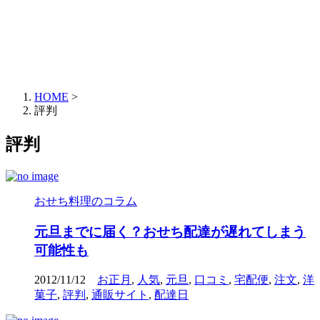
HOME
>
評判
評判
おせち料理のコラム
元旦までに届く？おせち配達が遅れてしまう
可能性も
2012/11/12
お正月
,
人気
,
元旦
,
口コミ
,
宅配便
,
注文
,
洋
菓子
,
評判
,
通販サイト
,
配達日