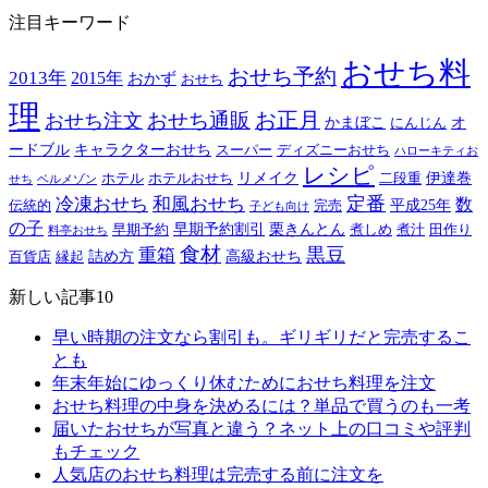
注目キーワード
おせち料
おせち予約
2013年
2015年
おかず
おせち
理
おせち通販
お正月
おせち注文
かまぼこ
オ
にんじん
ードブル
キャラクターおせち
スーパー
ディズニーおせち
ハローキティお
レシピ
リメイク
伊達巻
ホテル
ホテルおせち
二段重
せち
ベルメゾン
定番
冷凍おせち
和風おせち
数
平成25年
伝統的
完売
子ども向け
の子
早期予約割引
栗きんとん
早期予約
煮しめ
煮汁
田作り
料亭おせち
食材
黒豆
重箱
詰め方
高級おせち
百貨店
縁起
新しい記事10
早い時期の注文なら割引も。ギリギリだと完売するこ
とも
年末年始にゆっくり休むためにおせち料理を注文
おせち料理の中身を決めるには？単品で買うのも一考
届いたおせちが写真と違う？ネット上の口コミや評判
もチェック
人気店のおせち料理は完売する前に注文を