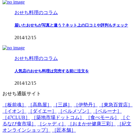
おせち料理のコラム
届いたおせちが写真と違う？ネット上の口コミや評判もチェック
2014/12/15
おせち料理のコラム
人気店のおせち料理は完売する前に注文を
2014/12/15
おせち通販サイト
［板前魂］
［高島屋］
［三越］
［伊勢丹］
［東急百貨店］
［イオン］
［ダイエー］
［ベルメゾン］
［ベルーナ］
［47CLUB］
［築地市場ドットコム］
［食べモール］
［ぐ
るなび食市場］
［シャディ］
［おまかせ健康三彩］
［紀文
オンラインショップ］
［匠本舗］