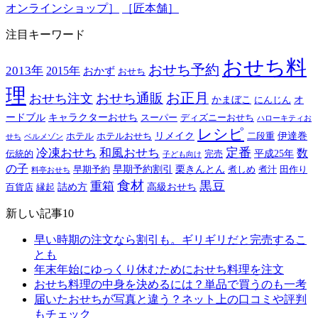
オンラインショップ］
［匠本舗］
注目キーワード
おせち料
おせち予約
2013年
2015年
おかず
おせち
理
おせち通販
お正月
おせち注文
かまぼこ
オ
にんじん
ードブル
キャラクターおせち
スーパー
ディズニーおせち
ハローキティお
レシピ
リメイク
伊達巻
ホテル
ホテルおせち
二段重
せち
ベルメゾン
定番
冷凍おせち
和風おせち
数
平成25年
伝統的
完売
子ども向け
の子
早期予約割引
栗きんとん
早期予約
煮しめ
煮汁
田作り
料亭おせち
食材
黒豆
重箱
詰め方
高級おせち
百貨店
縁起
新しい記事10
早い時期の注文なら割引も。ギリギリだと完売するこ
とも
年末年始にゆっくり休むためにおせち料理を注文
おせち料理の中身を決めるには？単品で買うのも一考
届いたおせちが写真と違う？ネット上の口コミや評判
もチェック