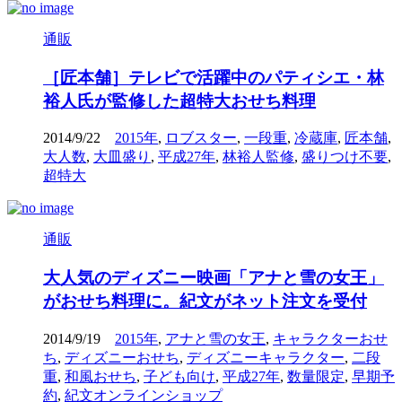
通販
［匠本舗］テレビで活躍中のパティシエ・林
裕人氏が監修した超特大おせち料理
2014/9/22
2015年
,
ロブスター
,
一段重
,
冷蔵庫
,
匠本舗
,
大人数
,
大皿盛り
,
平成27年
,
林裕人監修
,
盛りつけ不要
,
超特大
通販
大人気のディズニー映画「アナと雪の女王」
がおせち料理に。紀文がネット注文を受付
2014/9/19
2015年
,
アナと雪の女王
,
キャラクターおせ
ち
,
ディズニーおせち
,
ディズニーキャラクター
,
二段
重
,
和風おせち
,
子ども向け
,
平成27年
,
数量限定
,
早期予
約
,
紀文オンラインショップ