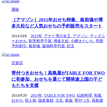
通販
［アマゾン］2015年おせち特集、板前魂や博
多久松など人気おせちの予約販売をスタート
2014/10/6
2015年
,
アナと雪の女王
,
アマゾン
,
ディズニ
ーおせち
,
割烹料亭千賀
,
博多久松
,
小樽きたいち
,
早期
予約割引
,
板前魂
,
築地料亭竹若
,
紀文
百貨店
寄付つきおせち！高島屋がTABLE FOR TWO
に初参加、おせちを通じて開発途上国の子ど
もたちを支援
2014/9/29
2015年
,
TABLE FOR TWO
,
伝統料理
,
和風
おせち
,
四人前
,
国産食材
,
大丸
,
家族
,
寄付つき
,
高島屋