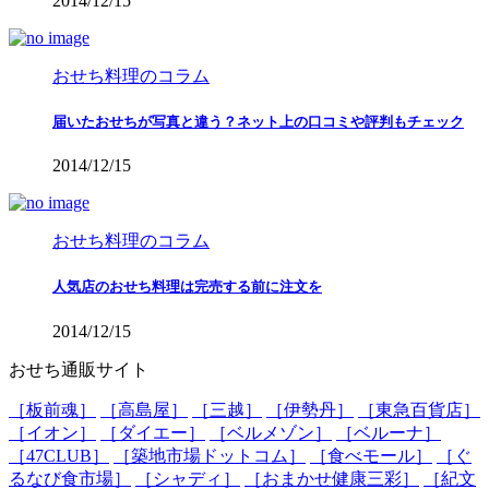
2014/12/15
おせち料理のコラム
届いたおせちが写真と違う？ネット上の口コミや評判もチェック
2014/12/15
おせち料理のコラム
人気店のおせち料理は完売する前に注文を
2014/12/15
おせち通販サイト
［板前魂］
［高島屋］
［三越］
［伊勢丹］
［東急百貨店］
［イオン］
［ダイエー］
［ベルメゾン］
［ベルーナ］
［47CLUB］
［築地市場ドットコム］
［食べモール］
［ぐ
るなび食市場］
［シャディ］
［おまかせ健康三彩］
［紀文