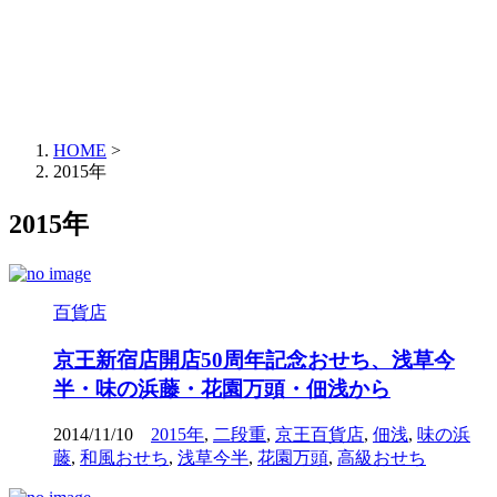
HOME
>
2015年
2015年
百貨店
京王新宿店開店50周年記念おせち、浅草今
半・味の浜藤・花園万頭・佃浅から
2014/11/10
2015年
,
二段重
,
京王百貨店
,
佃浅
,
味の浜
藤
,
和風おせち
,
浅草今半
,
花園万頭
,
高級おせち