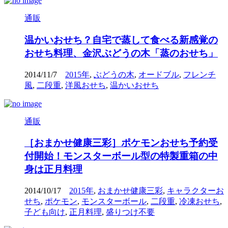
通販
温かいおせち？自宅で蒸して食べる新感覚の
おせち料理、金沢ぶどうの木「蒸のおせち」
2014/11/7
2015年
,
ぶどうの木
,
オードブル
,
フレンチ
風
,
二段重
,
洋風おせち
,
温かいおせち
通販
［おまかせ健康三彩］ポケモンおせち予約受
付開始！モンスターボール型の特製重箱の中
身は正月料理
2014/10/17
2015年
,
おまかせ健康三彩
,
キャラクターお
せち
,
ポケモン
,
モンスターボール
,
二段重
,
冷凍おせち
,
子ども向け
,
正月料理
,
盛りつけ不要