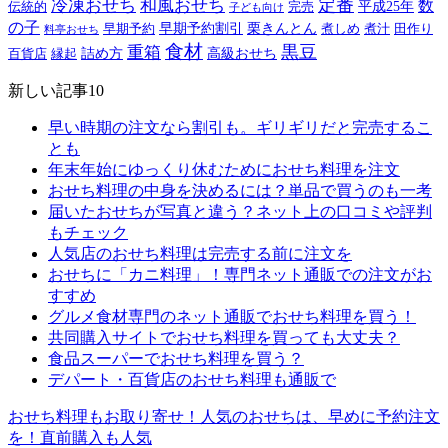
定番
冷凍おせち
和風おせち
数
平成25年
伝統的
完売
子ども向け
の子
早期予約割引
栗きんとん
早期予約
煮しめ
煮汁
田作り
料亭おせち
食材
黒豆
重箱
詰め方
高級おせち
百貨店
縁起
新しい記事10
早い時期の注文なら割引も。ギリギリだと完売するこ
とも
年末年始にゆっくり休むためにおせち料理を注文
おせち料理の中身を決めるには？単品で買うのも一考
届いたおせちが写真と違う？ネット上の口コミや評判
もチェック
人気店のおせち料理は完売する前に注文を
おせちに「カニ料理」！専門ネット通販での注文がお
すすめ
グルメ食材専門のネット通販でおせち料理を買う！
共同購入サイトでおせち料理を買っても大丈夫？
食品スーパーでおせち料理を買う？
デパート・百貨店のおせち料理も通販で
おせち料理もお取り寄せ！人気のおせちは、早めに予約注文
を！直前購入も人気