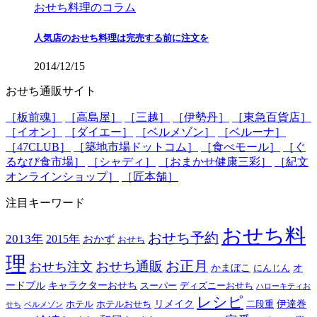
おせち料理のコラム
人気店のおせち料理は完売する前に注文を
2014/12/15
おせち通販サイト
［板前魂］
［高島屋］
［三越］
［伊勢丹］
［東急百貨店］
［イオン］
［ダイエー］
［ベルメゾン］
［ベルーナ］
［47CLUB］
［築地市場ドットコム］
［食べモール］
［ぐ
るなび食市場］
［シャディ］
［おまかせ健康三彩］
［紀文
オンラインショップ］
［匠本舗］
注目キーワード
おせち料
おせち予約
2013年
2015年
おかず
おせち
理
おせち通販
お正月
おせち注文
かまぼこ
オ
にんじん
ードブル
キャラクターおせち
スーパー
ディズニーおせち
ハローキティお
レシピ
リメイク
伊達巻
ホテル
ホテルおせち
二段重
せち
ベルメゾン