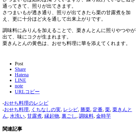
通ってきて、照りが出てきます。
さつまいもが透き通り、照りが出てきたら栗の甘露煮を加
え、更に十分ほど火を通して出来上がりです。
調味料にみりんを加えることで、栗きんとんに照りやつやが
出て、味にコクが生まれます。
栗きんとんの黄色は、おせち料理に華を添えてくれます。
Post
Share
Hatena
LINE
note
URLコピー
-
おせち料理のレシピ
-
おせち料理
,
くちなしの実
,
レシピ
,
勝栗
,
定番
,
栗
,
栗きんと
ん
,
水洗い
,
甘露煮
,
縁起物
,
裏ごし
,
調味料
,
金時芋
関連記事