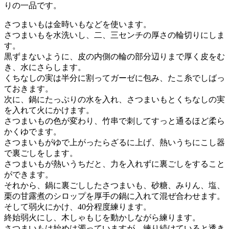
りの一品です。
さつまいもは金時いもなどを使います。
さつまいもを水洗いし、二、三センチの厚さの輪切りにしま
す。
黒ずまないように、皮の内側の輪の部分辺りまで厚く皮をむ
き、水にさらします。
くちなしの実は半分に割ってガーゼに包み、たこ糸でしばっ
ておきます。
次に、鍋にたっぷりの水を入れ、さつまいもとくちなしの実
を入れて火にかけます。
さつまいもの色が変わり、竹串で刺してすっと通るほど柔ら
かくゆでます。
さつまいもがゆで上がったらざるに上げ、熱いうちにこし器
で裏ごしをします。
さつまいもが熱いうちだと、力を入れずに裏ごしをすること
ができます。
それから、鍋に裏ごししたさつまいも、砂糖、みりん、塩、
栗の甘露煮のシロップを厚手の鍋に入れて混ぜ合わせます。
そして弱火にかけ、40分程度練ります。
終始弱火にし、木しゃもじを動かしながら練ります。
さつまいもは始めは濁っていますが、練り続けていると透き