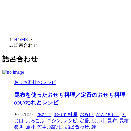
HOME
>
語呂合わせ
語呂合わせ
おせち料理のレシピ
昆布を使ったおせち料理／定番のおせち料理
のいわれとレシピ
2012/10/9
あなご
,
おせち料理
,
お祝い
,
かんぴょう
,
と
じ目
,
よろこぶ
,
ニシン
,
レシピ
,
定番
,
戻し汁
,
昆布
,
昆布
巻き
,
煮汁
,
竹串
,
結び目
,
語呂合わせ
,
鮭