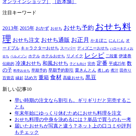
オンラインショップ］
［匠本舗］
注目キーワード
おせち料
おせち予約
2013年
2015年
おかず
おせち
理
おせち通販
お正月
おせち注文
かまぼこ
オ
にんじん
ードブル
キャラクターおせち
スーパー
ディズニーおせち
ハローキティお
レシピ
リメイク
伊達巻
ホテル
ホテルおせち
二段重
せち
ベルメゾン
定番
冷凍おせち
和風おせち
数
平成25年
伝統的
完売
子ども向け
の子
早期予約割引
栗きんとん
早期予約
煮しめ
煮汁
田作り
料亭おせち
食材
黒豆
重箱
詰め方
高級おせち
百貨店
縁起
新しい記事10
早い時期の注文なら割引も。ギリギリだと完売するこ
とも
年末年始にゆっくり休むためにおせち料理を注文
おせち料理の中身を決めるには？単品で買うのも一考
届いたおせちが写真と違う？ネット上の口コミや評判
もチェック