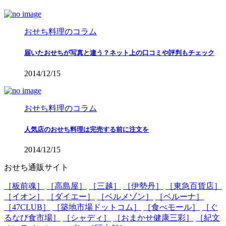
おせち料理のコラム
届いたおせちが写真と違う？ネット上の口コミや評判もチェック
2014/12/15
おせち料理のコラム
人気店のおせち料理は完売する前に注文を
2014/12/15
おせち通販サイト
［板前魂］
［高島屋］
［三越］
［伊勢丹］
［東急百貨店］
［イオン］
［ダイエー］
［ベルメゾン］
［ベルーナ］
［47CLUB］
［築地市場ドットコム］
［食べモール］
［ぐ
るなび食市場］
［シャディ］
［おまかせ健康三彩］
［紀文